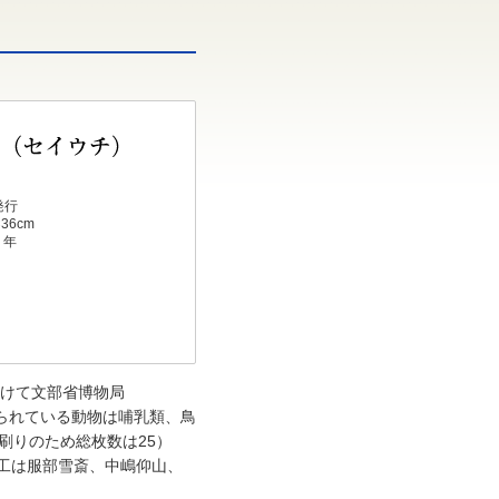
発行
36cm
）年
かけて文部省博物局
げられている動物は哺乳類、鳥
刷りのため総枚数は25）
工は服部雪斎、中嶋仰山、