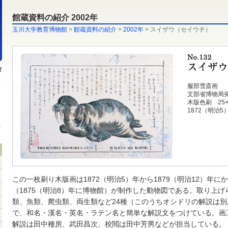
館蔵資料の紹介 2002年
玉川大学教育博物館
>
館蔵資料の紹介
>
2002年
> スイザウ（セイウチ）
服部雪斎画
文部省博物局
木版色刷 25×
1872（明治5
この一枚刷り木版画は1872（明治5）年から1879（明治12）年に
（1875（明治8）年に博物館）が制作した動物図である。取り上
類、魚類、爬虫類、両生類など24種（このうちオシドリの解説は別
で、和名・漢名・英名・ラテン名と簡単な解説文をつけている。画
解説は田中種房、武田昌次、校閲は田中芳男などが担当している。