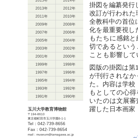
2015年
2014年
掛図を編纂発行
2013年
2012年
改訂が行われた
2011年
2010年
全教科中の首位
2009年
2008年
化を最重要視し
2007年
2006年
もたちに感銘と
2005年
2004年
切であるという
2003年
2002年
ことも影響して
2001年
2000年
1999年
1998年
図版の掛図は第
1997年
1996年
が刊行されなか
1995年
1994年
た。内容は学校
1993年
1992年
もとしての心得
1991年
1990年
いたのは文展審
躍した日本画家
玉川大学教育博物館
〒194-8610
東京都町田市玉川学園6-1-1
Tel：042-739-8656
Fax：042-739-8654
mail：museum@tamagawa.ac.jp