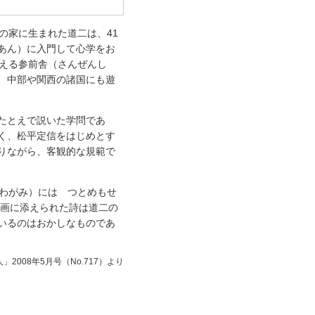
織の家に生まれた道二は、41
あん）に入門して心学をお
教える参前舎（さんぜんし
、中部や関西の諸国にも遊
たとえで説いた学問であ
く、松平定信をはじめとす
りながら、客観的な規範で
（わがみ）には つとめもせ
う画に添えられた詩は道二の
いるのはおかしなものであ
」2008年5月号（No.717）より