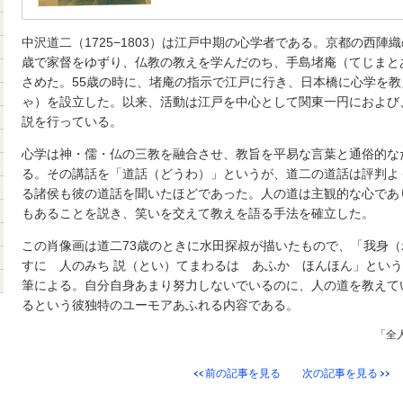
中沢道二（1725−1803）は江戸中期の心学者である。京都の西陣
歳で家督をゆずり、仏教の教えを学んだのち、手島堵庵（てじまと
さめた。55歳の時に、堵庵の指示で江戸に行き、日本橋に心学を
ゃ）を設立した。以来、活動は江戸を中心として関東一円におよび
説を行っている。
心学は神・儒・仏の三教を融合させ、教旨を平易な言葉と通俗的な
る。その講話を「道話（どうわ）」というが、道二の道話は評判よ
る諸侯も彼の道話を聞いたほどであった。人の道は主観的な心であ
もあることを説き、笑いを交えて教えを語る手法を確立した。
この肖像画は道二73歳のときに水田探叔が描いたもので、「我身
すに 人のみち 説（とい）てまわるは あふか ほんほん」とい
筆による。自分自身あまり努力しないでいるのに、人の道を教えて
るという彼独特のユーモアあふれる内容である。
「全人
前の記事を見る
次の記事を見る