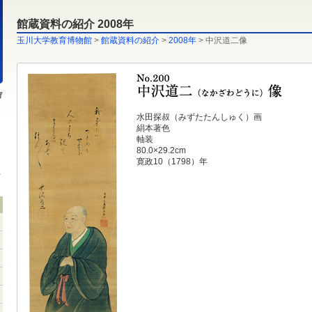
館蔵資料の紹介 2008年
玉川大学教育博物館
>
館蔵資料の紹介
>
2008年
> 中沢道二像
水田探叔（みずたたんしゅく）画
絹本著色
軸装
80.0×29.2cm
寛政10（1798）年