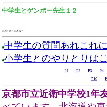
中学生とゲンボー先生１２
玉川学園・玉川大学
中学生の質問あれこれ
小学生とのやりとりは
P1
P2
P3
P4
P10
P
京都市立近衛中学校1年
べています。北海道や東