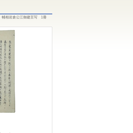
日 輔相岩倉公江御建言写 1冊