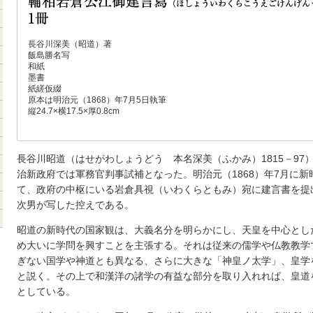
長谷川深美（昭道）著
飯島勝名写
和紙
墨書
紙縒仮綴
原本は明治元（1868）年7月5日執筆
縦24.7×横17.5×厚0.8cm
長谷川昭道（はせがわしょうどう 本名深美（ふかみ）1815－97
治新政府では軍務官判事試補となった。明治元（1868）年7月に
て、政府の中枢にいる岩倉具視（いわくらともみ）宛に建言書を提
次男が写した控えである。
昭道の新時代の国家観は、大義名分を明らかにし、天皇を中心とし
め大いに学問を興すことを主張する。それは従来の儒学や仏教教学
ぎない国学や神道とも異なる、さらに大きな「神皇ノ太学」、皇学
と説く。その上で和漢洋の諸学の有益な部分を取り入れれば、皇道
としている。