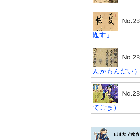
No.
題す」
No.
んかもんだい
No.
てごま）