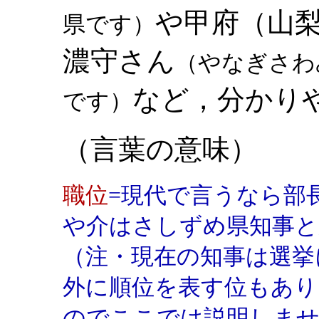
や甲府（山
県です）
濃守さん
（やなぎさわ
など，分かり
です）
（言葉の意味）
職位
=現代で言うなら部
や介はさしずめ県知事と
（注・現在の知事は選挙
外に順位を表す位もあ
のでここでは説明しま