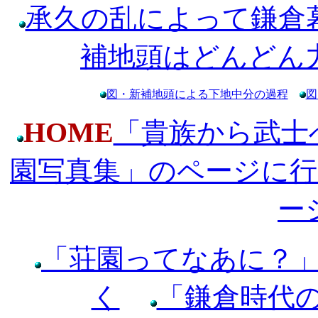
承久の乱によって鎌倉
補地頭はどんどん
図・新補地頭による下地中分の過程
図
HOME
「貴族から武士
園写真集」のページに行
ー
「荘園ってなあに？
く
「鎌倉時代