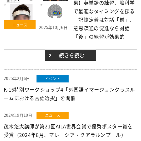
果】英単語の練習、脳科学
で最適なタイミングを探る
―記憶定着は対話「前」、
ニュース
2025年10月6日
意思疎通の促進なら対話
「後」の練習が効果的―
続きを読む
2025年2月6日
イベント
K-16特別ワークショップ4「外国語イマージョンクラスル
ームにおける言語選択」を開催
2024年9月10日
ニュース
茂木悠太講師が第21回AILA世界会議で優秀ポスター賞を
受賞（2024年8月、マレーシア・クアラルンプール）