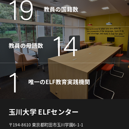
19
教員の国籍数
14
教員の母語数
1
唯一のELF教育実践機関
玉川大学 ELFセンター
〒194-8610 東京都町田市玉川学園6-1-1