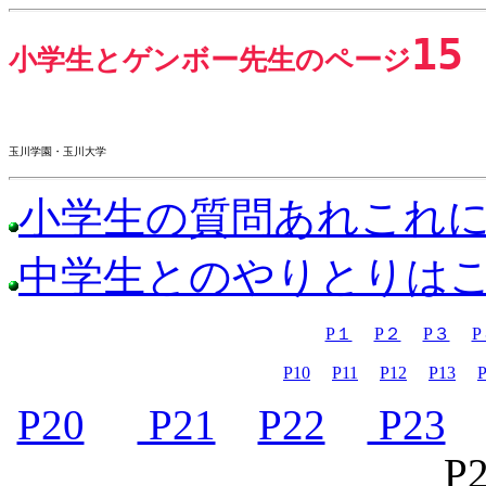
15
小学生とゲンボー先生のページ
玉川学園・玉川大学
小学生の質問あれこれ
中学生とのやりとりは
P１
P２
P３
P
P10
P11
P12
P13
P20
P21
P22
P23
P