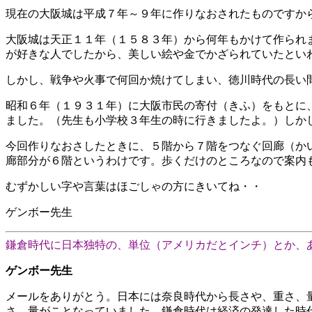
現在の大阪城は平成７年～９年に作りなおされたものですか
大阪城は天正１１年（１５８３年）から何年もかけて作られ
が好きな人でしたから、美しい絵や金でかざられていたとい
しかし、戦争や火事で何回か焼けてしまい、徳川時代の長い
昭和６年（１９３１年）に大阪市民の寄付（きふ）をもとに
ました。（先生も小学校３年生の時に行きましたよ。）しか
今回作りなおさしたときに、５階から７階をつなぐ回廊（か
廊部分が６階というわけです。歩くだけのところなので案内
むずかしい字や言葉はほごしゃの方にきいてね・・
ゲンボー先生
鎌倉時代に日本独特の、単位（アメリカだとインチ）とか、
ゲンボー先生
メールをありがとう。日本には奈良時代から長さや、重さ、
さ、量がことなっていました。鎌倉時代は経済の発達した時