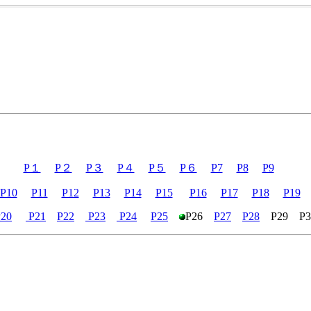
P１
P２
P３
P４
P５
P６
P7
P8
P9
P10
P11
P12
P13
P14
P15
P16
P17
P18
P19
P20
P21
P22
P23
P24
P25
P26
P27
P28
P29 P3