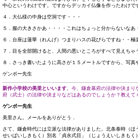
中心というわけです。ですからデッカイ仏像を作ったわけで
４．大仏様の中身は空洞です・・・
５．服の大きさかあ・・・・これはちょっと分からないなあ
６．台座は蓮華（れんげ）つまりハスの花びらですね・・極
７．目を全部開けると、人間の悪いところがすべて見えちゃ
８．さっき書いたように高さが１５メートルですから、写真
ゲンボー先生
新作小学校の美里といいます
。今、鎌倉幕府の法律や決まり
府（武士）の法律や決まりなどはあるのでしょうか？教えて
ゲンボー先生
美里さん。メールをありがとう．
さて、鎌倉時代には立派な法律がありました。北条泰時（ほ
せいばいしきもく）別名「貞永式目」（じょうえいしきもく