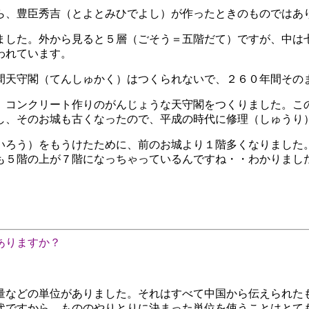
ら、豊臣秀吉（とよとみひでよし）が作ったときのものではあ
ました。外から見ると５層（ごそう＝五階だて）ですが、中は
われています。
間天守閣（てんしゅかく）はつくられないで、２６０年間その
、コンクリート作りのがんじょうな天守閣をつくりました。こ
し、そのお城も古くなったので、平成の時代に修理（しゅうり
いろう）をもうけたために、前のお城より１階多くなりました
も５階の上が７階になっちゃっているんですね・・わかりまし
ありますか？
量などの単位がありました。それはすべて中国から伝えられた
代ですから、もののやりとりに決まった単位を使うことはとて