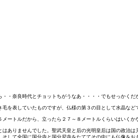
ら・・奈良時代とチョットちがうなあ・・・・でもせっかくだ
き毛を表していたものですが、仏様の第３の目として水晶など
５メートルだから、立ったら２７～８メートルくらいはいくか
とはありませんでした。聖武天皇と后の光明皇后は国の政治は
。そして全国に国分寺と国分尼寺をたててその中にも仏像をお