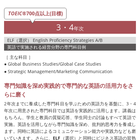
TOEIC
®700点以上(目標)
3・4
年次
ELF（選択） English Proficiency Strategies A/B
英語で実施される経営分野の専門科目例
［ 主な科目 ］
● Global Business Studies/Global Case Studies
● Strategic Management/Marketing Communication
専門知識を深め実践的で専門的な英語の活用力をさ
らに磨く
2年次までに養成した専門科目を学ぶための英語力を基盤に、3・4
年次に用意された専門科目では英語を実践的に活用します。講義は
もちろん、学生と教員の質疑応答、学生同士の討論もすべて英語で
実施。英語を活用しながら専門知識を深め、批判的思考力を養成し
ます。同時に英語によるコミュニケーション能力や実践力なども磨
いていきます。さらに、
ELF
（選択）と同時にビジネス英語の習熟