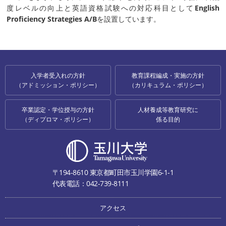
度レベルの向上と英語資格試験への対応科目として
English
Proficiency Strategies A/B
を設置しています。
入学者受入れの方針
教育課程編成・実施の方針
（アドミッション・ポリシー）
（カリキュラム・ポリシー）
卒業認定・学位授与の方針
人材養成等教育研究に
（ディプロマ・ポリシー）
係る目的
〒194-8610 東京都町田市玉川学園6-1-1
代表電話：042-739-8111
アクセス