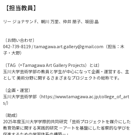
【担当教員】
リー ジョナサン F、朝川 万里、仲井 朋子、坂田 晶
〔お問い合わせ〕
042-739-8119 /
tamagawa.art.gallery@gmail.com
（担当：木
子・大野）
〔TAG（=Tamagawa Art Gallery Projects）とは〕
玉川大学芸術学部の教員と学生が中心になって企画・運営する、主
として 美術分野に関するさまざまなプロジェクトの総称です。
〔企画・運営〕
玉川大学芸術学部（
https://www.tamagawa.ac.jp/college_of_art
s/
）
〔助成〕
2025年度玉川大学学際的共同研究「芸術プロジェクトを媒介にした
教育効果に関する実践的研究 －アートを基盤にした省察的な学びを
促進するための学習体系の構築－」