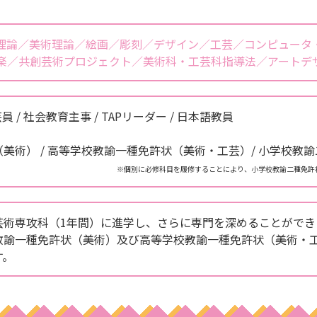
理論／美術理論／絵画／彫刻／デザイン／工芸／コンピュータ
楽／共創芸術プロジェクト／美術科・工芸科指導法／アートデザ
員 / 社会教育主事 / TAPリーダー / 日本語教員
美術） / 高等学校教諭一種免許状（美術・工芸）/ 小学校教
※個別に必修科目を履修することにより、小学校教諭二種免許
芸術専攻科（1年間）に進学し、さらに専門を深めることができ
教諭一種免許状（美術）及び高等学校教諭一種免許状（美術・
す。