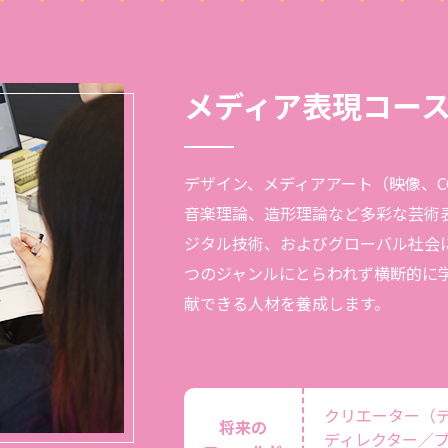
メディア表現コー
デザイン、メディアアート（映像、
音楽理論、造形理論など多彩な芸術
ジタル技術、およびグローバル社会
つのジャンルにとらわれず横断的に
献できる人材を養成します。
クリエーター（
将来の
ディレクター／