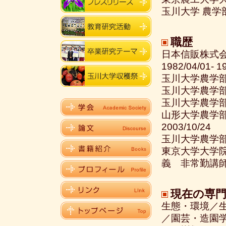
玉川大学 農学
職歴
日本信販株式
1982/04/01- 1
玉川大学農学部助手 
玉川大学農学部講師 
玉川大学農学部准教授
山形大学農学部 
2003/10/24
玉川大学農学部 
東京大学大学
義 非常勤講師（兼
現在の専
生態・環境／
／園芸・造園