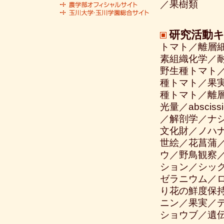
／果樹類
研究活動
トマト／離層
素組織化学／
野生種トマト
種トマト／果
種トマト／離
光量／abscis
／解剖学／ナ
文化財／ノハ
世絵／花菖蒲
ウ／野鳥観察
ション／シッ
ゼラニウム／
り花の鮮度保
ニン／果実／
ショウブ／遺