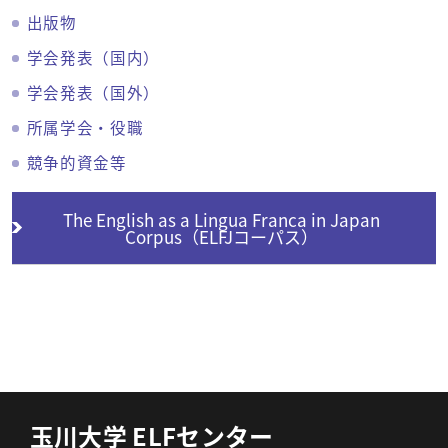
出版物
学会発表（国内）
学会発表（国外）
所属学会・役職
競争的資金等
The English as a Lingua Franca in Japan
Corpus（ELFJコーパス）
玉川大学 ELFセンター