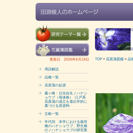
TOP
>
花菖蒲図鑑
>
品
更新日 2026年6月19日
用語解説
品種一覧
花菖蒲の起源
霧ヶ峰・日光自生ノハナシ
ョウブ（母体株） -江戸系
花菖蒲の成立を遺伝学的に
裏づける原資料-
文献一覧
年代別 本学における栽培
種のハナショウブ、野生種
のノハナショウブの研究業