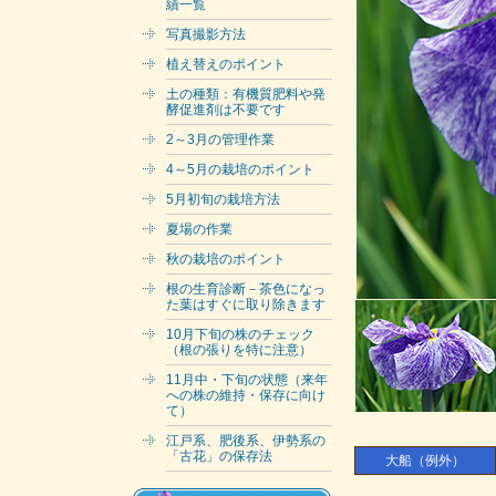
績一覧
写真撮影方法
植え替えのポイント
土の種類：有機質肥料や発
酵促進剤は不要です
2～3月の管理作業
4～5月の栽培のポイント
5月初旬の栽培方法
夏場の作業
秋の栽培のポイント
根の生育診断－茶色になっ
た葉はすぐに取り除きます
10月下旬の株のチェック
（根の張りを特に注意）
11月中・下旬の状態（来年
への株の維持・保存に向け
て）
江戸系、肥後系、伊勢系の
「古花」の保存法
大船（例外）