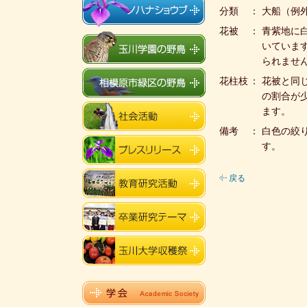
分類
：
大船（例
花被
：
青紫地に
いていま
られませ
花柱枝
：
花被と同
の割合が
ます。
備考
：
白色の絞
す。
戻る