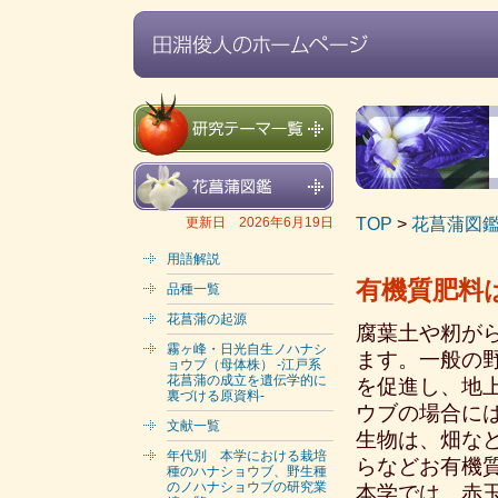
TOP
>
花菖蒲図
更新日 2026年6月19日
用語解説
有機質肥料
品種一覧
花菖蒲の起源
腐葉土や籾が
霧ヶ峰・日光自生ノハナシ
ます。一般の
ョウブ（母体株） -江戸系
花菖蒲の成立を遺伝学的に
を促進し、地
裏づける原資料-
ウブの場合に
文献一覧
生物は、畑な
年代別 本学における栽培
らなどお有機
種のハナショウブ、野生種
のノハナショウブの研究業
本学では、赤