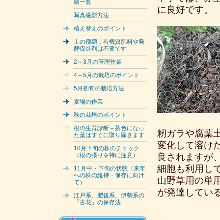
績一覧
に良好です。
写真撮影方法
植え替えのポイント
土の種類：有機質肥料や発
酵促進剤は不要です
2～3月の管理作業
4～5月の栽培のポイント
5月初旬の栽培方法
夏場の作業
秋の栽培のポイント
根の生育診断－茶色になっ
籾ガラや腐葉
た葉はすぐに取り除きます
変化して溶け
10月下旬の株のチェック
（根の張りを特に注意）
良されますが
細胞も利用し
11月中・下旬の状態（来年
への株の維持・保存に向け
山野草用の単
て）
が発達してい
江戸系、肥後系、伊勢系の
「古花」の保存法