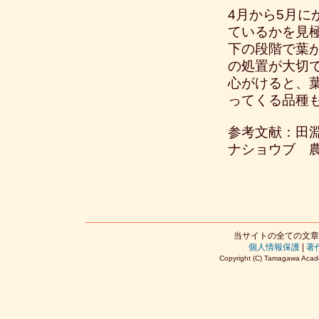
4月から5月に
ているかを見極
下の段階で葉
の処置が大切
心がけると、
ってくる品種
参考文献：田淵俊
ナショウブ 農
当サイトの全ての文章
個人情報保護
|
著
Copyright (C) Tamagawa Acade