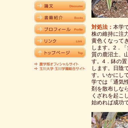
対処法：
本学
株の維持に注
黄色くなって
します。2．
質の鹿沼土、
す。4．鉢の置
します。日陰
す。いかにし
学では「通気
剤を散布しな
くざれを起こ
始めれば成功