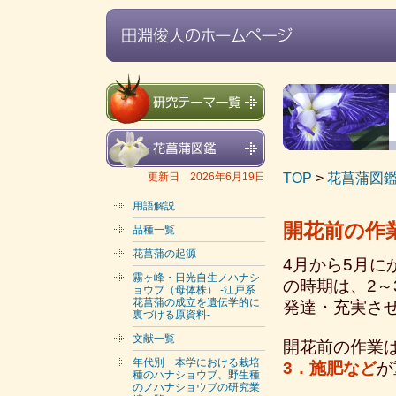
TOP
>
花菖蒲図
更新日 2026年6月19日
用語解説
開花前の作
品種一覧
花菖蒲の起源
4月から5月
霧ヶ峰・日光自生ノハナシ
の時期は、2
ョウブ（母体株） -江戸系
花菖蒲の成立を遺伝学的に
発達・充実さ
裏づける原資料-
文献一覧
開花前の作業
年代別 本学における栽培
3．施肥など
が
種のハナショウブ、野生種
のノハナショウブの研究業