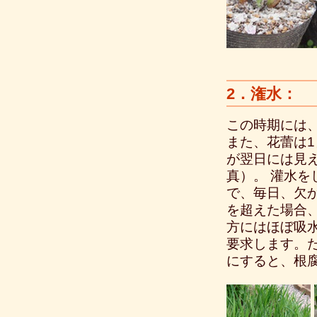
2．潅水：
この時期には
また、花蕾は
が翌日には見
真）。 灌水
で、毎日、欠
を超えた場合
方にはほぼ吸
要求します。
にすると、根