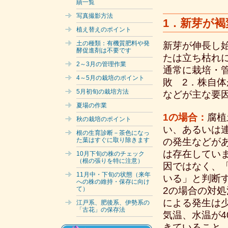
績一覧
写真撮影方法
1．新芽が
植え替えのポイント
土の種類：有機質肥料や発
新芽が伸長し
酵促進剤は不要です
たは立ち枯れ
2～3月の管理作業
通常に栽培・
4～5月の栽培のポイント
敗 2．株自
5月初旬の栽培方法
などが主な要
夏場の作業
1の場合：
腐植
秋の栽培のポイント
い、あるいは
根の生育診断－茶色になっ
た葉はすぐに取り除きます
の発生などが
は存在してい
10月下旬の株のチェック
（根の張りを特に注意）
因ではなく、
11月中・下旬の状態（来年
いる」と判断
への株の維持・保存に向け
て）
2の場合の対
による発生は
江戸系、肥後系、伊勢系の
「古花」の保存法
気温、水温が
きていること