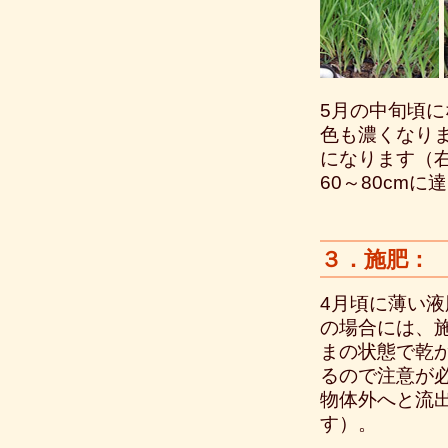
5月の中旬頃に
色も濃くなり
になります（右
60～80cmに
３．施肥：
4月頃に薄い
の場合には、
まの状態で乾
るので注意が
物体外へと流
す）。