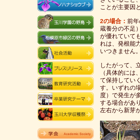
ことが主要因
2の場合：
前年
蔵養分の不足
が優れていて
れは、発根能
いつきません
したがって、
（具体的には
て保持してい
す。いずれの場
度）で発生が多
する場合があ
左右から新芽