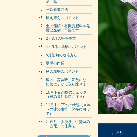
績一覧
写真撮影方法
植え替えのポイント
土の種類：有機質肥料や発
酵促進剤は不要です
2～3月の管理作業
4～5月の栽培のポイント
5月初旬の栽培方法
夏場の作業
秋の栽培のポイント
根の生育診断－茶色になっ
た葉はすぐに取り除きます
10月下旬の株のチェック
（根の張りを特に注意）
11月中・下旬の状態（来年
への株の維持・保存に向け
て）
江戸系、肥後系、伊勢系の
「古花」の保存法
江戸系