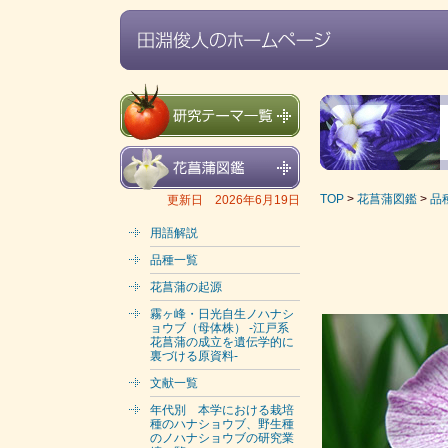
TOP
>
花菖蒲図鑑
>
品
更新日 2026年6月19日
用語解説
品種一覧
花菖蒲の起源
霧ヶ峰・日光自生ノハナシ
ョウブ（母体株） -江戸系
花菖蒲の成立を遺伝学的に
裏づける原資料-
文献一覧
年代別 本学における栽培
種のハナショウブ、野生種
のノハナショウブの研究業