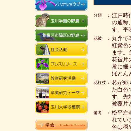
江戸時
分類
：
の通称
す。平
丸弁で花
花被
：
紅紫色
ます。
花被片
常に細
ほとん
芯が短
花柱枝
：
た白色
す。先
被覆片
松平左
備考
：
れてい
色は穏