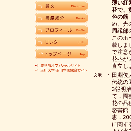
薄い紅
花で、
色の筋
め、光
周縁部
このホ
載しま
で注意
花茎が
直立し
田淵俊
文献
：
伝統の
3報明
て．園芸
花の品
悠書館
恵．2
に関す