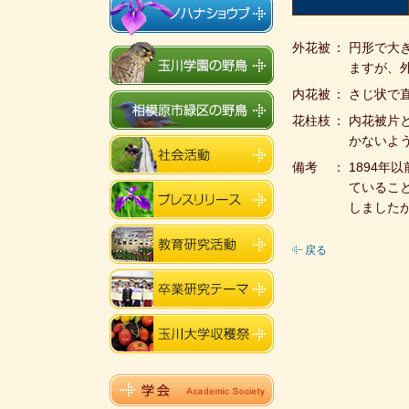
外花被
：
円形で大
ますが、
内花被
：
さじ状で
花柱枝
：
内花被片
かないよ
備考
：
1894
ているこ
しました
戻る