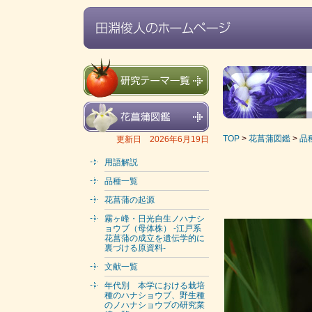
TOP
>
花菖蒲図鑑
>
品
更新日 2026年6月19日
用語解説
品種一覧
花菖蒲の起源
霧ヶ峰・日光自生ノハナシ
ョウブ（母体株） -江戸系
花菖蒲の成立を遺伝学的に
裏づける原資料-
文献一覧
年代別 本学における栽培
種のハナショウブ、野生種
のノハナショウブの研究業