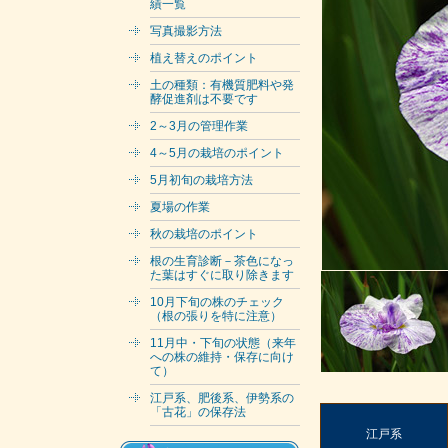
績一覧
写真撮影方法
植え替えのポイント
土の種類：有機質肥料や発
酵促進剤は不要です
2～3月の管理作業
4～5月の栽培のポイント
5月初旬の栽培方法
夏場の作業
秋の栽培のポイント
根の生育診断－茶色になっ
た葉はすぐに取り除きます
10月下旬の株のチェック
（根の張りを特に注意）
11月中・下旬の状態（来年
への株の維持・保存に向け
て）
江戸系、肥後系、伊勢系の
「古花」の保存法
江戸系