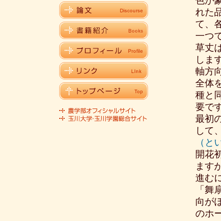
色が
れた
て、
一つ
草丈
しま
軸方
全体
種と
要で
最初
して
（と
開花
ます
進む
「舞
向が
のホ