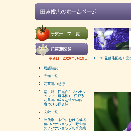
TOP
>
花菖蒲図鑑
>
品
更新日 2026年6月19日
用語解説
品種一覧
花菖蒲の起源
霧ヶ峰・日光自生ノハナシ
ョウブ（母体株） -江戸系
花菖蒲の成立を遺伝学的に
裏づける原資料-
文献一覧
年代別 本学における栽培
種のハナショウブ、野生種
のノハナショウブの研究業