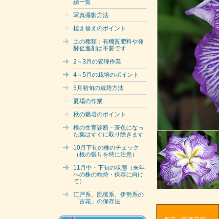
績一覧
写真撮影方法
植え替えのポイント
土の種類：有機質肥料や発
酵促進剤は不要です
2～3月の管理作業
4～5月の栽培のポイント
5月初旬の栽培方法
夏場の作業
秋の栽培のポイント
根の生育診断－茶色になっ
た葉はすぐに取り除きます
10月下旬の株のチェック
（根の張りを特に注意）
11月中・下旬の状態（来年
への株の維持・保存に向け
て）
江戸系、肥後系、伊勢系の
「古花」の保存法