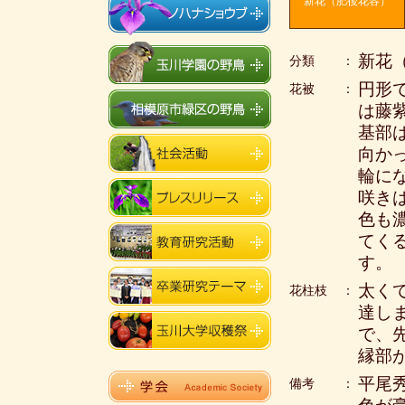
新花（肥後花容）
新花
分類
：
円形
花被
：
は藤
基部
向か
輪に
咲き
色も
てく
す。
太く
花柱枝
：
達し
で、
縁部
平尾
備考
：